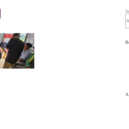
S
R
A