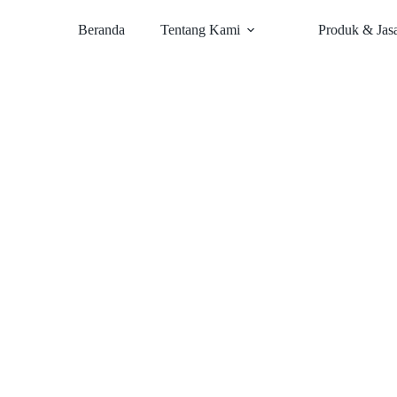
Beranda
Tentang Kami
Produk & Jas
UTT
unt-Petals Cikupa